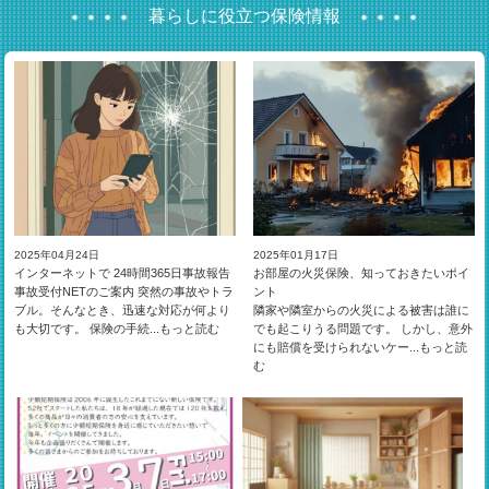
2019年 9月13日
暮らしに役立つ保険情報
令和元年台風第15号の影響による停電に伴う被害を受けられた皆
様へ
2018年 7月11日
平成30年度決算公告を掲載いたしました。
2018年 7月11日
ご契約者さまに、ショートメッセージサービスによるご案内を始
めました
2025年04月24日
2025年01月17日
インターネットで 24時間365日事故報告
お部屋の火災保険、知っておきたいポイ
2018年 3月1日
事故受付NETのご案内 突然の事故やトラ
ント
賃貸テナント入居者様専用保険「ビジネスパートナー」開発・販
ブル。そんなとき、迅速な対応が何より
隣家や隣室からの火災による被害は誰に
も大切です。 保険の手続...
もっと読む
でも起こりうる問題です。 しかし、意外
売開始
にも賠償を受けられないケー...
もっと読
む
2017年 12月25日
お客様本位の業務運営に関する方針