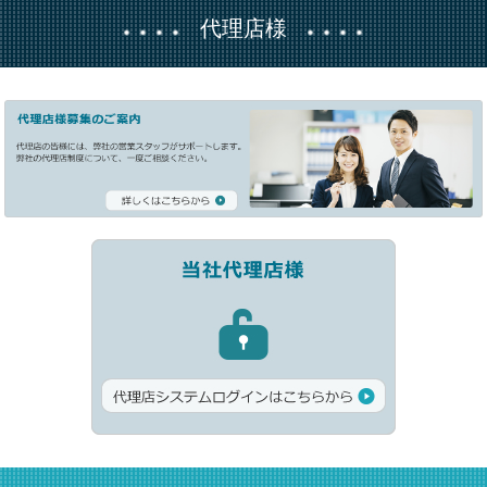
代理店様
令和2年7月3日からの大雨による災害により被害を受けられました
皆様へ
2020年 4月17日
新型コロナウイルス感染対策に伴う業務受付方法変更に関するご
案内
2020年 4月1日
民法改正（令和2年4月1日施行）に伴う普通保険約款・特約変更の
お知らせ
2020年 3月19日
新型コロナウィルス感染症により影響を受けられましたご契約者
の皆様へ
2019年 10月15日
令和元年台風第19号に伴う災害により被害を受けられました皆様
へ