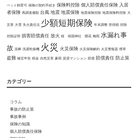
保険料控除
個人賠償責任保険
入居
ペット飼育可
保険の契約手続き
者保険
台風
地震
地震保険
再調達価額
地震保険控除
地震保険料控除
大
少額短期保険
災害
大雪
失火責任法
年末調整
所得税
控除
水漏れ事
損害賠償責任
放火
控除証明
桜 靖国神社 開花
梅雨
火災
故
火災保険
泥棒
洗濯乾燥機
火災保険解約
火災警報器
煙草
盗難
賠償責任
防止策
確定申告
税金
自然災害
豪雨
賃貸マンション
賠償
カテゴリー
コラム
事故の防止策
事故事例
保険の知識
個人賠償責任保険