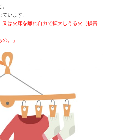
ど。
れています。
、又は火床を離れ自力で拡大しうる火（損害
もの。」