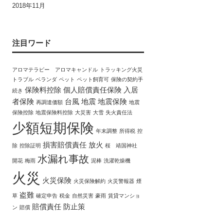
2018年11月
注目ワード
アロマテラピー アロマキャンドル
トラッキング火災
トラブル
ベランダ
ペット
ペット飼育可
保険の契約手
保険料控除
個人賠償責任保険
入居
続き
者保険
台風
地震
地震保険
再調達価額
地震
保険控除
地震保険料控除
大災害
大雪
失火責任法
少額短期保険
年末調整
所得税
控
損害賠償責任
放火
除
控除証明
桜 靖国神社
水漏れ事故
開花
梅雨
泥棒
洗濯乾燥機
火災
火災保険
火災保険解約
火災警報器
煙
盗難
草
確定申告
税金
自然災害
豪雨
賃貸マンショ
賠償責任
防止策
ン
賠償