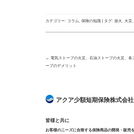
カテゴリー:
コラム
,
保険の知識
| タグ:
放火
,
火災
投稿ナビゲーション
←
電気ストーブの火災、石油ストーブの火災、各
ーブのデメリット
アクア少額短期保険株式会社
皆様と共に
お客様のニーズに合致する保険商品の開発・販売