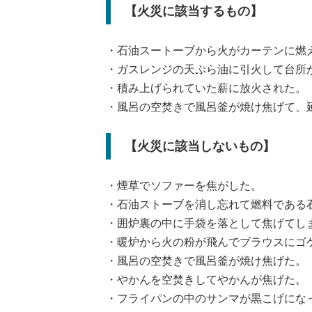
【火災に該当するもの】
・石油スートーブから火がカーテンに燃
・ガスレンジの天ぷら油に引火して台所
・積み上げられていた薪に放火された。
・風呂の空焚きで風呂釜が焼け焦げて、
【火災に該当しないもの】
・煙草でソファーを焦がした。
・石油ストーブを消し忘れて燃料である
・囲炉裏の中に手袋を落として焦げてし
・暖炉から火の粉が飛んでブラウスにゴ
・風呂の空焚きで風呂釜が焼け焦げた。
・やかんを空焚きしてやかんが焦げた。
・フライパンの中のサンマが黒こげにな