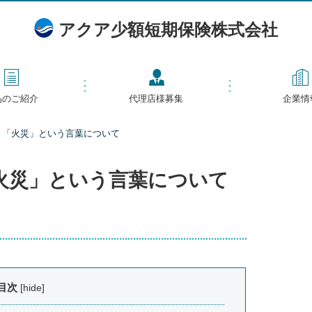
アクア少額短期保険株式会社
品のご紹介
代理店様募集
企業情
」「火災」という言葉について
火災」という言葉について
目次
[
hide
]