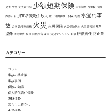
少額短期保険
災害
大雪
失火責任法
年末調整
所得税
控除
水漏れ事
損害賠償責任
放火
控除証明
桜 靖国神社 開花
梅雨
火災
故
火災保険
泥棒
洗濯乾燥機
火災保険解約
火災警報器
煙草
盗難
賠償責任
防止策
確定申告
税金
自然災害
豪雨
賃貸マンション
賠償
カテゴリー
コラム
事故の防止策
事故事例
保険の知識
個人賠償責任保険
家財保険
暮らしに役立つ
火災保険