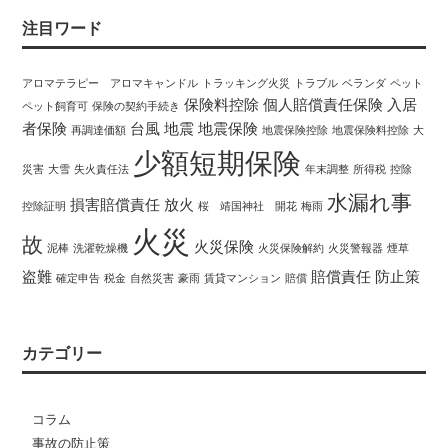
注目ワード
アロマテラピー アロマキャンドル
トラッキング火災
トラブル
ベランダ
ペット
保険料控除
個人賠償責任保険
入居
ペット飼育可
保険の契約手続き
者保険
台風
地震
地震保険
再調達価額
地震保険控除
地震保険料控除
大
少額短期保険
災害
大雪
失火責任法
年末調整
所得税
控除
水漏れ事
損害賠償責任
放火
控除証明
桜 靖国神社 開花
梅雨
火災
故
火災保険
泥棒
洗濯乾燥機
火災保険解約
火災警報器
煙草
盗難
賠償責任
防止策
確定申告
税金
自然災害
豪雨
賃貸マンション
賠償
カテゴリー
コラム
事故の防止策