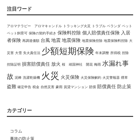
注目ワード
アロマテラピー アロマキャンドル
トラッキング火災
トラブル
ベランダ
ペット
保険料控除
個人賠償責任保険
入居
ペット飼育可
保険の契約手続き
者保険
台風
地震
地震保険
再調達価額
地震保険控除
地震保険料控除
大
少額短期保険
災害
大雪
失火責任法
年末調整
所得税
控除
水漏れ事
損害賠償責任
放火
控除証明
桜 靖国神社 開花
梅雨
火災
故
火災保険
泥棒
洗濯乾燥機
火災保険解約
火災警報器
煙草
盗難
賠償責任
防止策
確定申告
税金
自然災害
豪雨
賃貸マンション
賠償
カテゴリー
コラム
事故の防止策