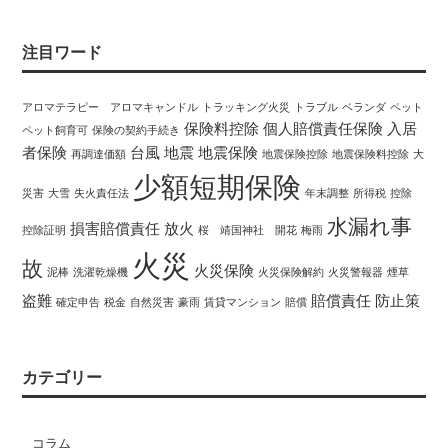
注目ワード
アロマテラピー アロマキャンドル
トラッキング火災
トラブル
ベランダ
ペット
保険料控除
個人賠償責任保険
入居
ペット飼育可
保険の契約手続き
者保険
台風
地震
地震保険
再調達価額
地震保険控除
地震保険料控除
大
少額短期保険
災害
大雪
失火責任法
年末調整
所得税
控除
水漏れ事
損害賠償責任
放火
控除証明
桜 靖国神社 開花
梅雨
火災
故
火災保険
泥棒
洗濯乾燥機
火災保険解約
火災警報器
煙草
盗難
賠償責任
防止策
確定申告
税金
自然災害
豪雨
賃貸マンション
賠償
カテゴリー
コラム