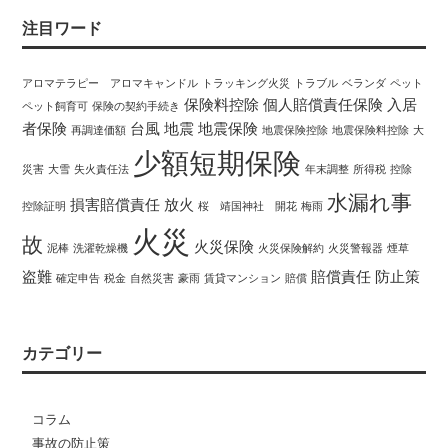
注目ワード
アロマテラピー アロマキャンドル
トラッキング火災
トラブル
ベランダ
ペット
保険料控除
個人賠償責任保険
入居
ペット飼育可
保険の契約手続き
者保険
台風
地震
地震保険
再調達価額
地震保険控除
地震保険料控除
大
少額短期保険
災害
大雪
失火責任法
年末調整
所得税
控除
水漏れ事
損害賠償責任
放火
控除証明
桜 靖国神社 開花
梅雨
火災
故
火災保険
泥棒
洗濯乾燥機
火災保険解約
火災警報器
煙草
盗難
賠償責任
防止策
確定申告
税金
自然災害
豪雨
賃貸マンション
賠償
カテゴリー
コラム
事故の防止策