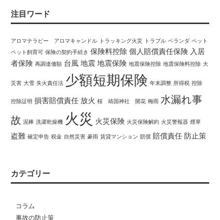
注目ワード
アロマテラピー アロマキャンドル
トラッキング火災
トラブル
ベランダ
ペット
保険料控除
個人賠償責任保険
入居
ペット飼育可
保険の契約手続き
者保険
台風
地震
地震保険
再調達価額
地震保険控除
地震保険料控除
大
少額短期保険
災害
大雪
失火責任法
年末調整
所得税
控除
水漏れ事
損害賠償責任
放火
控除証明
桜 靖国神社 開花
梅雨
火災
故
火災保険
泥棒
洗濯乾燥機
火災保険解約
火災警報器
煙草
盗難
賠償責任
防止策
確定申告
税金
自然災害
豪雨
賃貸マンション
賠償
カテゴリー
コラム
事故の防止策