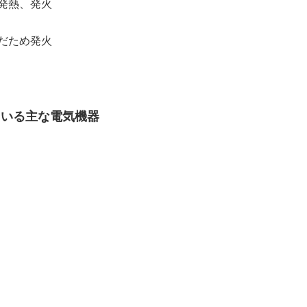
発熱、発火
だため発火
ている主な電気機器