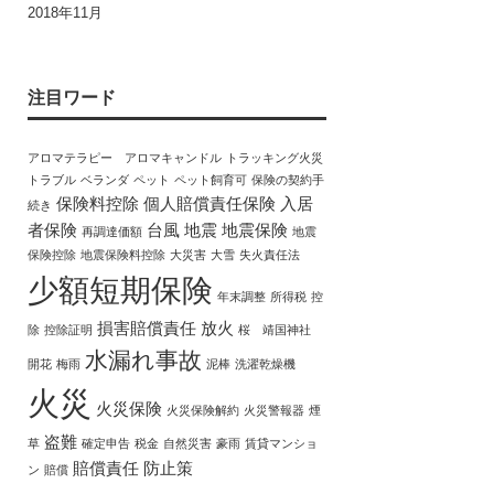
2018年11月
注目ワード
アロマテラピー アロマキャンドル
トラッキング火災
トラブル
ベランダ
ペット
ペット飼育可
保険の契約手
保険料控除
個人賠償責任保険
入居
続き
者保険
台風
地震
地震保険
再調達価額
地震
保険控除
地震保険料控除
大災害
大雪
失火責任法
少額短期保険
年末調整
所得税
控
損害賠償責任
放火
除
控除証明
桜 靖国神社
水漏れ事故
開花
梅雨
泥棒
洗濯乾燥機
火災
火災保険
火災保険解約
火災警報器
煙
盗難
草
確定申告
税金
自然災害
豪雨
賃貸マンショ
賠償責任
防止策
ン
賠償