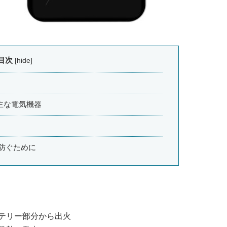
目次
[
hide
]
主な電気機器
防ぐために
テリー部分から出火