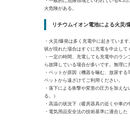
・一般的に危険領域といわれている4.3
火危険がある。
リチウムイオン電池による火災/
・火災/爆発は多く充電中に起きていま
状が現れた場合はすぐに充電を中止して
・一定の時間、充電しても充電中のラン
ら故障している場合が多いです。無理に
・ペットが原因（機器を噛む、放尿する
ペットから遠ざけてご利用ください。
・落下による衝撃や変形の圧力を加えな
る。）
・高温の状況下（暖房器具の近くや車の
・電気用品安全法の技術基準に適合した