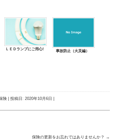
ＬＥＤランプにご用心!
事故防止（火災編）
保険
| 投稿日:
2020年10月6日
|
保険の更新をお忘れではありませんか？
→