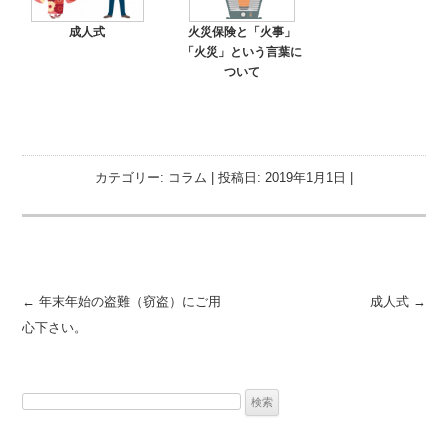
成人式
火災保険と「火事」
「火災」という言葉に
ついて
カテゴリー:
コラム
| 投稿日:
2019年1月1日
|
投稿ナビゲーション
←
年末年始の盗難（窃盗）にご用
成人式
→
心下さい。
検
索: