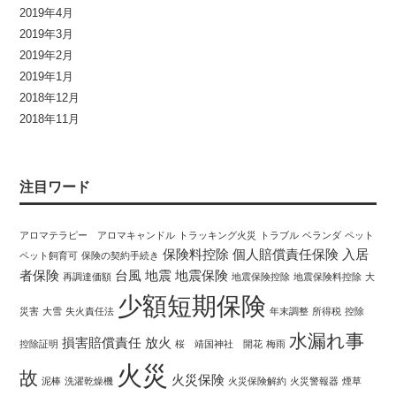
2019年4月
2019年3月
2019年2月
2019年1月
2018年12月
2018年11月
注目ワード
アロマテラピー アロマキャンドル
トラッキング火災
トラブル
ベランダ
ペット
保険料控除
個人賠償責任保険
入居
ペット飼育可
保険の契約手続き
者保険
台風
地震
地震保険
再調達価額
地震保険控除
地震保険料控除
大
少額短期保険
災害
大雪
失火責任法
年末調整
所得税
控除
水漏れ事
損害賠償責任
放火
控除証明
桜 靖国神社 開花
梅雨
火災
故
火災保険
泥棒
洗濯乾燥機
火災保険解約
火災警報器
煙草