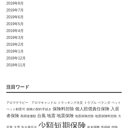
2019年8月
2019年7月
2019年6月
2019年5月
2019年4月
2019年3月
2019年2月
2019年1月
2018年12月
2018年11月
注目ワード
アロマテラピー アロマキャンドル
トラッキング火災
トラブル
ベランダ
ペット
保険料控除
個人賠償責任保険
入居
ペット飼育可
保険の契約手続き
者保険
台風
地震
地震保険
再調達価額
地震保険控除
地震保険料控除
大
少額短期保険
災害
大雪
失火責任法
年末調整
所得税
控除