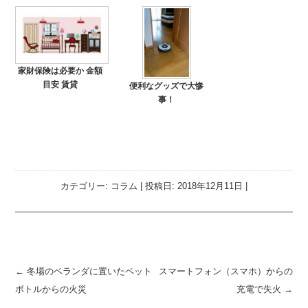
家財保険は必要か 金額
目安 賃貸
便利なグッズで大惨
事！
カテゴリー:
コラム
| 投稿日:
2018年12月11日
|
投稿ナビゲーション
←
冬場のベランダに置いたペット
スマートフォン（スマホ）からの
ボトルからの火災
充電で失火
→