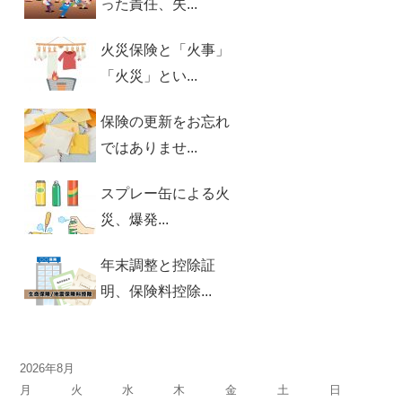
った責任、失...
火災保険と「火事」
「火災」とい...
保険の更新をお忘れ
ではありませ...
スプレー缶による火
災、爆発...
年末調整と控除証
明、保険料控除...
2026年8月
月
火
水
木
金
土
日