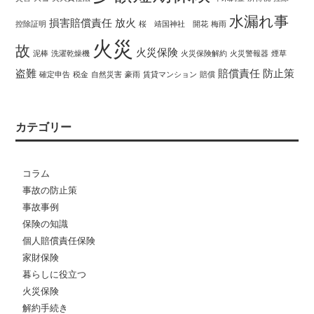
水漏れ事
損害賠償責任
放火
控除証明
桜 靖国神社 開花
梅雨
火災
故
火災保険
泥棒
洗濯乾燥機
火災保険解約
火災警報器
煙草
盗難
賠償責任
防止策
確定申告
税金
自然災害
豪雨
賃貸マンション
賠償
カテゴリー
コラム
事故の防止策
事故事例
保険の知識
個人賠償責任保険
家財保険
暮らしに役立つ
火災保険
解約手続き