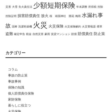
少額短期保険
災害
大雪
失火責任法
年末調整
所得税
控除
水漏れ事
損害賠償責任
放火
控除証明
桜 靖国神社 開花
梅雨
火災
故
火災保険
泥棒
洗濯乾燥機
火災保険解約
火災警報器
煙草
盗難
賠償責任
防止策
確定申告
税金
自然災害
豪雨
賃貸マンション
賠償
カテゴリー
コラム
事故の防止策
事故事例
保険の知識
個人賠償責任保険
家財保険
暮らしに役立つ
火災保険