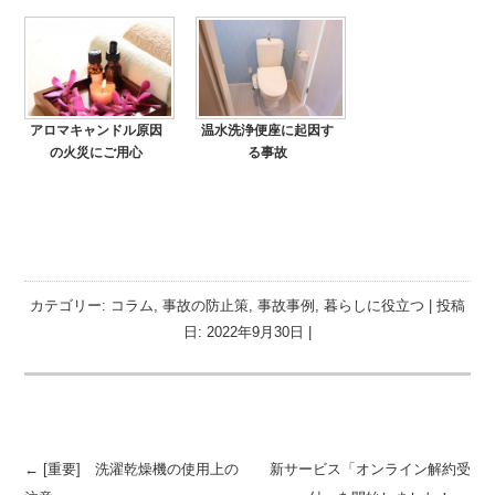
アロマキャンドル原因
温水洗浄便座に起因す
の火災にご用心
る事故
カテゴリー:
コラム
,
事故の防止策
,
事故事例
,
暮らしに役立つ
| 投稿
日:
2022年9月30日
|
投稿ナビゲーション
←
[重要] 洗濯乾燥機の使用上の
新サービス「オンライン解約受