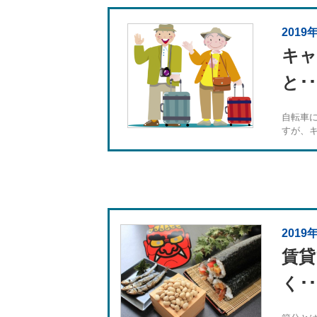
2019
キャ
と･･
自転車
すが、キ.
2019
賃貸
く･･