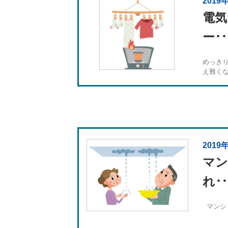
2019
電気
ー･･
めっき
え難くな.
2019
マン
れ･･
マンショ