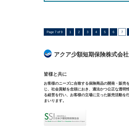
Page 7 of 9
1
2
3
4
5
6
7
アクア少額短期保険株式会社
皆様と共に
お客様のニーズに合致する保険商品の開発・販売
じ、社会貢献を念頭におき、適法かつ公正な透明
る経営を行い、お客様の立場に立った販売活動を
まいります。