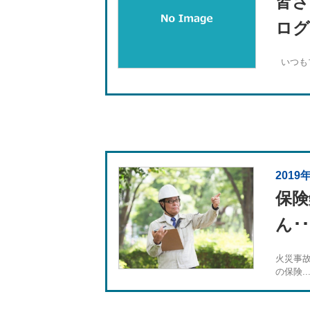
皆さ
ログ
いつもブ
2019
保険
ん･･
火災事
の保険..