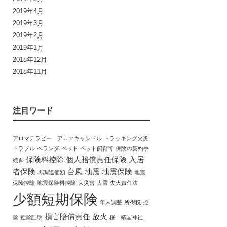
2019年4月
2019年3月
2019年2月
2019年1月
2018年12月
2018年11月
注目ワード
アロマテラピー アロマキャンドル
トラッキング火災
トラブル
ベランダ
ペット
ペット飼育可
保険の契約手
保険料控除
個人賠償責任保険
入居
続き
者保険
台風
地震
地震保険
再調達価額
地震
保険控除
地震保険料控除
大災害
大雪
失火責任法
少額短期保険
年末調整
所得税
控
損害賠償責任
放火
除
控除証明
桜 靖国神社