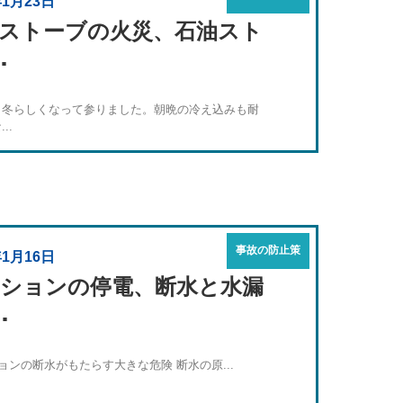
年1月23日
ストーブの火災、石油スト
･
り冬らしくなって参りました。朝晩の冷え込みも耐
..
事故の防止策
年1月16日
ションの停電、断水と水漏
･
ンの断水がもたらす大きな危険 断水の原...