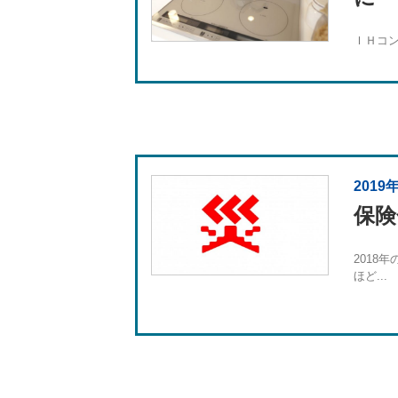
ＩＨコン
2019
保険
2018
ほど...