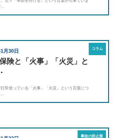
は、元々「季節を分ける」という言葉から来ていま
..
コラム
年1月30日
保険と「火事」「火災」と
･
が日常使っている「火事」「火災」という言葉につ
..
事故の防止策