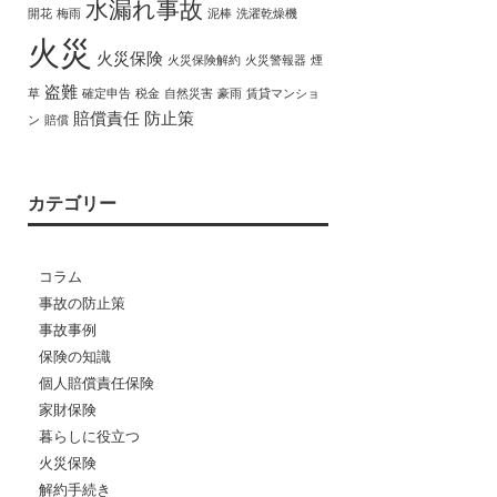
水漏れ事故
開花
梅雨
泥棒
洗濯乾燥機
火災
火災保険
火災保険解約
火災警報器
煙
盗難
草
確定申告
税金
自然災害
豪雨
賃貸マンショ
賠償責任
防止策
ン
賠償
カテゴリー
コラム
事故の防止策
事故事例
保険の知識
個人賠償責任保険
家財保険
暮らしに役立つ
火災保険
解約手続き