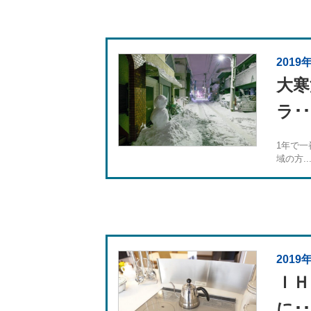
2019
大寒
ラ･･
1年で一
域の方..
2019
ＩＨ
に･･