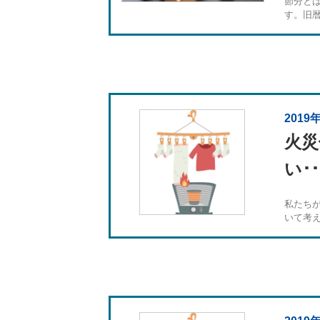
節分と
す。旧暦.
2019
火災
い･･
私たち
いて考え.